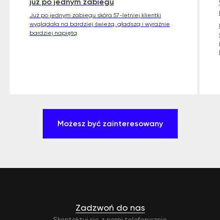
już po jednym zabiegu
Już po jednym zabiegu skóra 57-letniej klientki
wyglądała na bardziej świeżą, gładszą i wyraźnie
bardziej napiętą
Możesz być zainteresowany
Zadzwoń do nas
Skontaktuj się z nami telefonicznie