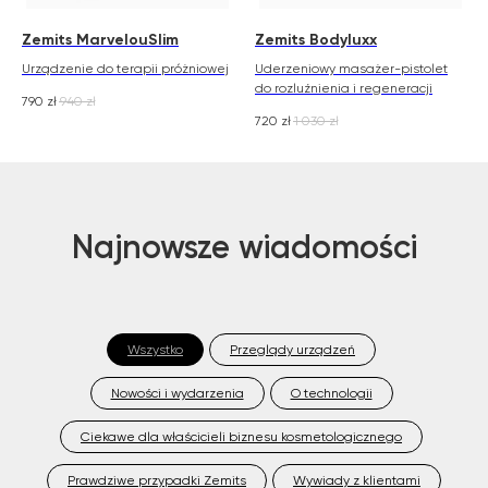
Zemits MarvelouSlim
Zemits Bodyluxx
Urządzenie do terapii próżniowej
Uderzeniowy masażer-pistolet
do rozluźnienia i regeneracji
790
zł
940
zł
720
zł
1 030
zł
Najnowsze wiadomości
Wszystko
Przeglądy urządzeń
Nowości i wydarzenia
O technologii
Ciekawe dla właścicieli biznesu kosmetologicznego
Prawdziwe przypadki Zemits
Wywiady z klientami