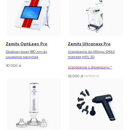
Zemits OptiLeen Pro
Zemits Ultranexx Pro
Diodowy laser 980 nm do
Urządzenie do liftingu SMAS
usuwania naczyńek
metodą HIFU 3D
30 000
zł
Urządzenie z showroomu *
32 000
zł
42 900
zł