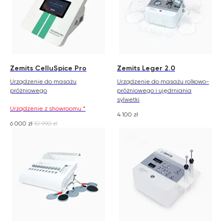
Zemits CelluSpice Pro
Zemits Leger 2.0
Urządzenie do masażu
Urządzenie do masażu rolkowo-
próżniowego
próżniowego i ujędrniania
sylwetki
Urządzenie z showroomu *
4 100
zł
6 000
zł
10 990
zł
Zemits
Marketplaces
zemits.co.uk
a-esthetic.co.uk