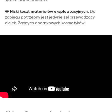
❤️
Niski koszt materiałów eksploatacyjnych.
Do
zabiegu potrzebny jest jedynie żel przewodzący
olejek. Żadnych dodatkowych kosmetyków!