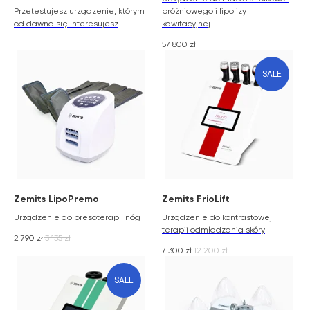
Przetestujesz urządzenie, którym
próżniowego i lipolizy
od dawna się interesujesz
kawitacyjnej
57 800
zł
SALE
Zemits LipoPremo
Zemits FrioLift
Urządzenie do presoterapii nóg
Urządzenie do kontrastowej
terapii odmładzania skóry
2 790
zł
3 135
zł
7 300
zł
12 200
zł
SALE