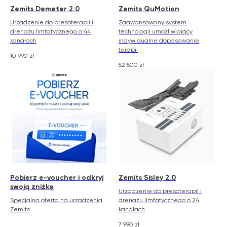
Zemits Demeter 2.0
Zemits QuMotion
Urządzenie do presoterapii i
Zaawansowany system
drenażu limfatycznego o 44
technologii umożliwiający
kanałach
indywidualne dopasowanie
terapii
10 990
zł
52 500
zł
Pobierz e-voucher i odkryj
Zemits Sisley 2.0
swoją zniżkę
Urządzenie do presoterapii i
Specjalna oferta na urządzenia
drenażu limfatycznego o 24
Zemits
kanałach
7 990
zł