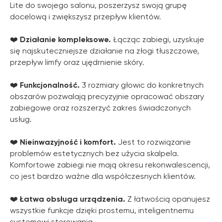
Lite do swojego salonu, poszerzysz swoją grupę
docelową i zwiększysz przepływ klientów.
❤️
Działanie kompleksowe.
Łącząc zabiegi, uzyskuje
się najskuteczniejsze działanie na złogi tłuszczowe,
przepływ limfy oraz ujędrnienie skóry.
❤️
Funkcjonalność.
3 rozmiary głowic do konkretnych
obszarów pozwalają precyzyjnie opracować obszary
zabiegowe oraz rozszerzyć zakres świadczonych
usług.
❤️
Nieinwazyjność i komfort.
Jest to rozwiązanie
problemów estetycznych bez użycia skalpela.
Komfortowe zabiegi nie mają okresu rekonwalescencji,
co jest bardzo ważne dla współczesnych klientów.
❤️
Łatwa obsługa urządzenia.
Z łatwością opanujesz
wszystkie funkcje dzięki prostemu, inteligentnemu
systemowi sterowania.