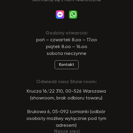
Godziny otwarcia:
poń – czwartek 8.oo – 17.oo
piątek 8.oo – 16.oo
sobota nieczynne
Kontakt
Odwiedź nasz Show room:
Krucza 16/22 310, 00-526 Warszawa
(showroom, brak odbioru towaru)
Brukowa 6, 05-092 Łomianki (odbiór
osobisty możliwy wyłącznie pod tym
adresem)
Nasze sieci