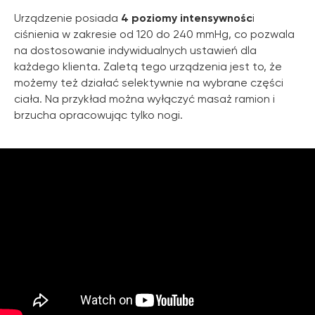
Urządzenie posiada
4 poziomy intensywnośc
i
ciśnienia w zakresie od 120 do 240 mmHg, co pozwala
na dostosowanie indywidualnych ustawień dla
każdego klienta. Zaletą tego urządzenia jest to, że
możemy też działać selektywnie na wybrane części
ciała. Na przykład można wyłączyć masaż ramion i
brzucha opracowując tylko nogi.