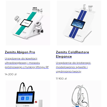
Zemits Abigon Pro
Zemits ColdRestore
Elegance
Urządzenie do kawitacji
ultradźwiękowej i masażu
Urządzenie do krioterapii,
próżniowego z funkcją liftingu RF
modelowania sylwetki i
ujędrniania twarzy
14 200
zł
11 900
zł