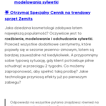
modelowania sylwetki
🌟
Otrzymaj Specjalny Cennik na trendowy
sprzęt Zemits
Jaka dziedzina kosmetologii zdobywa latem
największą popularność? Oczywiście jest to
rzeźbienie, modelowanie i odchudzanie sylwetki
.
Przecież wszystkie dodatkowe centymetry, które
pojawiły się w sezonie jesienno-zimowym, latem są
bardziej zauważalne niż kiedykolwiek. A przypomnijmy
Dowiedz się o
sobie typową sytuację, gdy klient potrzebuje pilnie
OFERTACH PROMOCYJNYCH
schudnąć w przeciągu 2 tygodni. Co możemy
ZEMITS
zaproponować, aby spełnić taką prośbę? Jakie
technologie przyniosą efekty już po pierwszym
WIĘCEJ INFORMACJI
zabiegu?
Odpowiedzi na wszystkie pytania znajdziesz również na