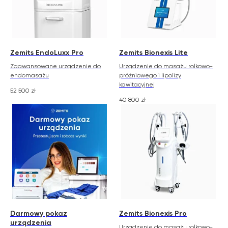
Zemits EndoLuxx Pro
Zemits Bionexis Lite
Zaawansowane urządzenie do
Urządzenie do masażu rolkowo-
endomasażu
próżniowego i lipolizy
kawitacyjnej
52 500
zł
40 800
zł
Darmowy pokaz
Zemits Bionexis Pro
urządzenia
Urządzenie do masażu rolkowo-