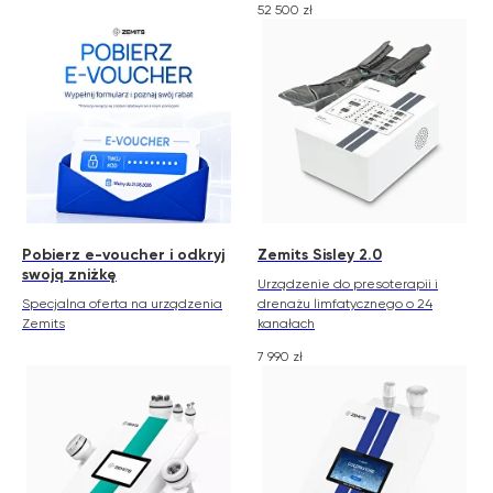
52 500
zł
Pobierz e-voucher i odkryj
Zemits Sisley 2.0
swoją zniżkę
Urządzenie do presoterapii i
Specjalna oferta na urządzenia
drenażu limfatycznego o 24
Zemits
kanałach
7 990
zł