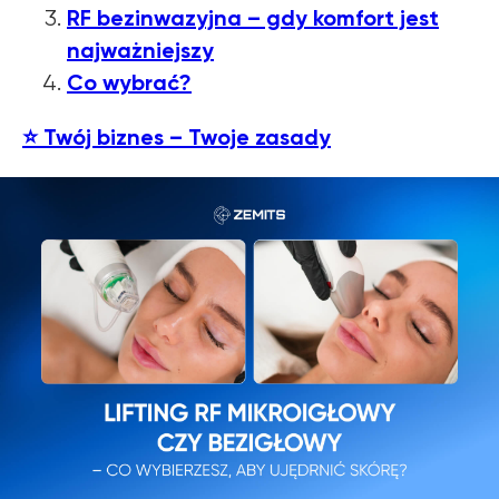
RF bezinwazyjna – gdy komfort jest
najważniejszy
Co wybrać?
⭐ Twój biznes – Twoje zasady