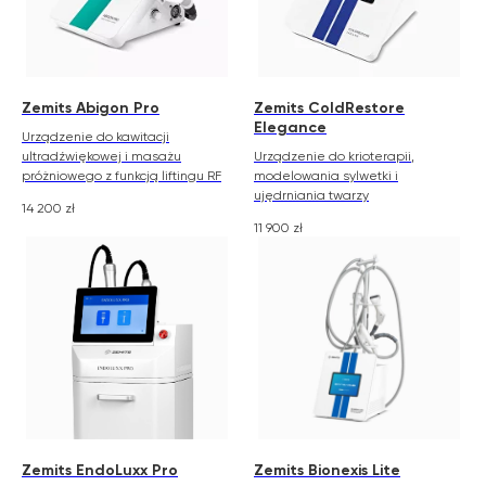
Zemits Abigon Pro
Zemits ColdRestore
Elegance
Urządzenie do kawitacji
ultradźwiękowej i masażu
Urządzenie do krioterapii,
próżniowego z funkcją liftingu RF
modelowania sylwetki i
ujędrniania twarzy
14 200
zł
11 900
zł
Zemits EndoLuxx Pro
Zemits Bionexis Lite