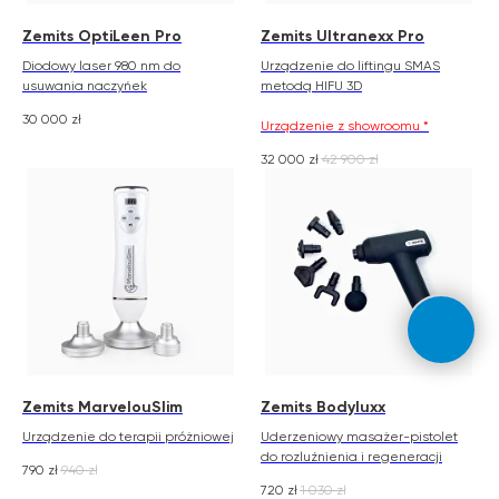
Zemits OptiLeen Pro
Zemits Ultranexx Pro
Diodowy laser 980 nm do
Urządzenie do liftingu SMAS
usuwania naczyńek
metodą HIFU 3D
30 000
zł
Urządzenie z showroomu *
32 000
zł
42 900
zł
Zemits MarvelouSlim
Zemits Bodyluxx
Urządzenie do terapii próżniowej
Uderzeniowy masażer-pistolet
do rozluźnienia i regeneracji
790
zł
940
zł
720
zł
1 030
zł