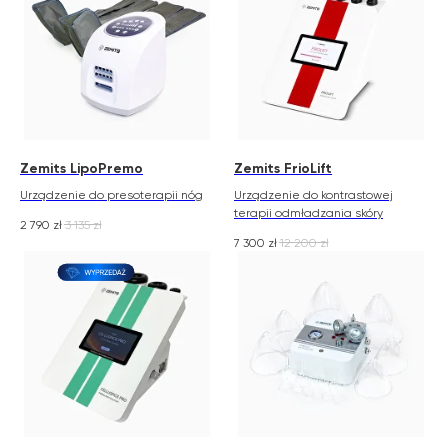
Zemits LipoPremo
Zemits FrioLift
Urządzenie do presoterapii nóg
Urządzenie do kontrastowej
terapii odmładzania skóry
2 790
zł
3 135
zł
7 300
zł
12 200
zł
Zemits
Marketplaces
zemits.co.uk
a-esthetic.co.uk
zemits.eu
advance-esthetic.us
zemits.be
aestetyka.pl
zemits.es
zemits.it
zemits.com