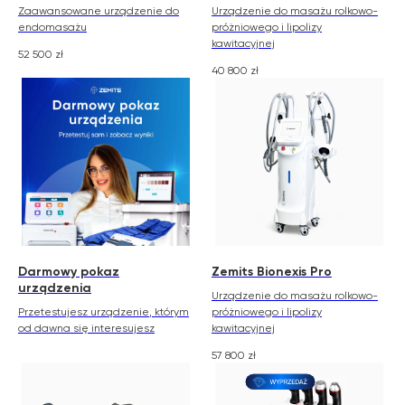
Zaawansowane urządzenie do
Urządzenie do masażu rolkowo-
endomasażu
próżniowego i lipolizy
kawitacyjnej
52 500
zł
40 800
zł
Darmowy pokaz
Zemits Bionexis Pro
urządzenia
Urządzenie do masażu rolkowo-
Przetestujesz urządzenie, którym
próżniowego i lipolizy
od dawna się interesujesz
kawitacyjnej
57 800
zł