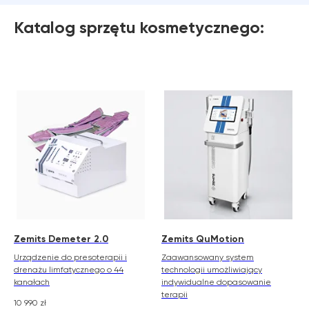
Katalog sprzętu kosmetycznego:
Zemits Demeter 2.0
Zemits QuMotion
Urządzenie do presoterapii i
Zaawansowany system
drenażu limfatycznego o 44
technologii umożliwiający
kanałach
indywidualne dopasowanie
terapii
10 990
zł