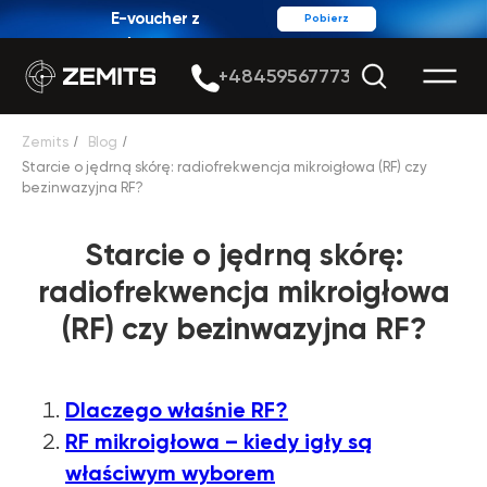
E-voucher z
Pobierz
rabatem
+48459567773
Zemits
/
Blog
/
Starcie o jędrną skórę: radiofrekwencja mikroigłowa (RF) czy
bezinwazyjna RF?
Starcie o jędrną skórę:
radiofrekwencja mikroigłowa
(RF) czy bezinwazyjna RF?
Dlaczego właśnie RF?
RF mikroigłowa – kiedy igły są
właściwym wyborem