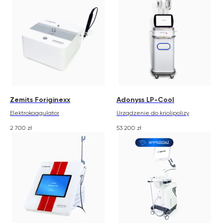
Zemits Foriginexx
Adonyss LP-Cool
Elektrokoagulator
Urządzenie do kriolipolizy
2 700
zł
53 200
zł