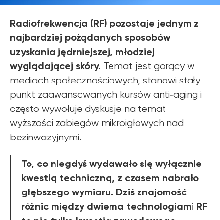
Radiofrekwencja (RF) pozostaje jednym z
najbardziej pożądanych sposobów
uzyskania jędrniejszej, młodziej
wyglądającej skóry.
Temat jest gorący w
mediach społecznościowych, stanowi stały
punkt zaawansowanych kursów anti‑aging i
często wywołuje dyskusje na temat
wyższości zabiegów mikroigłowych nad
bezinwazyjnymi.
To, co niegdyś wydawało się wyłącznie
kwestią techniczną, z czasem nabrało
Dowiedz się o
głębszego wymiaru. Dziś znajomość
OFERTACH PROMOCYJNYCH
ZEMITS
różnic między dwiema technologiami RF