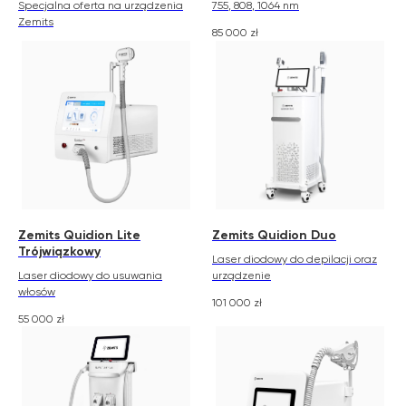
Specjalna oferta na urządzenia
755, 808, 1064 nm
Zemits
85 000
zł
Zemits Quidion Lite
Zemits Quidion Duo
Trójwiązkowy
Laser diodowy do depilacji oraz
Laser diodowy do usuwania
urządzenie
włosów
101 000
zł
55 000
zł