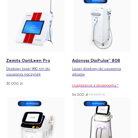
Zemits OptiLeen Pro
Adonyss DioPulse™ 808
Zemits
Marketplaces
Diodowy laser 980 nm do
Laser diodowy do usuwania
usuwania naczyńek
włosów
zemits.co.uk
a-esthetic.co.uk
zemits.eu
advance-esthetic.us
30 000
zł
Urządzenie z showroomu *
zemits.be
aestetyka.pl
54 000
zł
72 000
zł
zemits.es
zemits.it
zemits.com
zemits.de
zemits.biz.tr