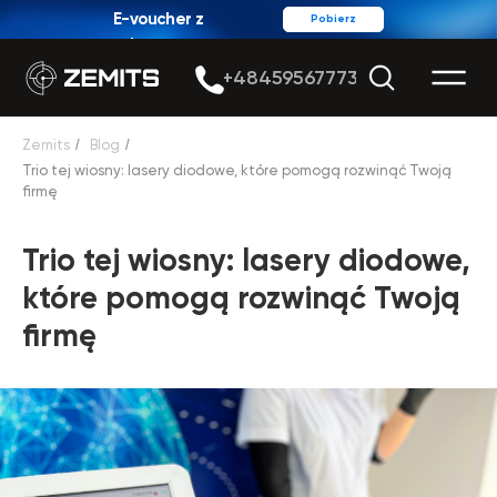
E-voucher z
Pobierz
rabatem
+48459567773
Zemits
/
Blog
/
Trio tej wiosny: lasery diodowe, które pomogą rozwinąć Twoją
firmę
Trio tej wiosny: lasery diodowe,
które pomogą rozwinąć Twoją
firmę