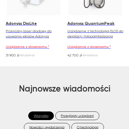
Szanowni Państwo informujemy, iż z dniem
Adonyss DioLite
Adonyss QuantumPeak
© 2026 Zemits. Wszelkie prawa zastrzeżone
01.04.2026 firma Newface Group Sp. z o.o. będzie
Przenośny laser diodowy do
Urządzenie z technologią ELOS do
wystawiać oraz udostępniać faktury wyłącznie w
formie ustrukturyzowanej za pośrednictwem
usuwania włosów Adonyss
depilacji i fotoodmładzania
systemu KSeF.
Urządzenie z showroomu *
Urządzenie z showroomu *
31 900
zł
53 200
zł
42 700
zł
57 000
zł
Najnowsze wiadomości
Wszystko
Przeglądy urządzeń
Nowości i wydarzenia
O technologii