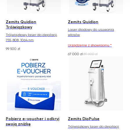
Zemits Quidion
Zemits Quidion
Trójwiązkowy
Laser diodowy do usuwania
Trójwiązkowy laser do depilacji
włosów
755, 808, 1064 nm
Urządzenie z showroomu *
99 500
zł
67 000
zł
89 600
zł
Pobierz e-voucher i odkryj
Zemits DioPulse
swoją zniżkę
Trójwiązkowy laser do depilacji