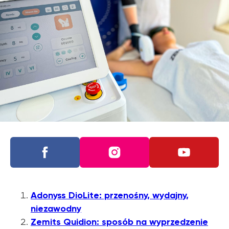
Adonyss DioLite: przenośny, wydajny,
niezawodny
Zemits Quidion: sposób na wyprzedzenie