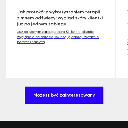
Jak protokół z wykorzystaniem terapii
zimnem odświeżył wygląd skóry klientki
już po jednym zabiegu
Już po jednym zabiegu skóra 57-letniej klientki
wyglądała na bardziej świeżą, gładszą i wyraźnie
bardziej napiętą
Możesz być zainteresowany