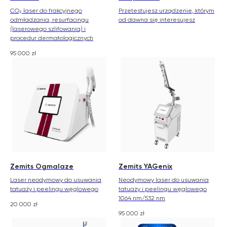
CO₂ laser do frakcyjnego
Przetestujesz urządzenie, którym
odmładzania, resurfacingu
od dawna się interesujesz
(laserowego szlifowania) i
procedur dermatologicznych
95 000
zł
Zemits Ogmalaze
Zemits YAGenix
Laser neodymowy do usuwania
Neodymowy laser do usuwania
tatuaży i peelingu węglowego
tatuaży i peelingu węglowego
1064 nm/532 nm
20 000
zł
95 000
zł