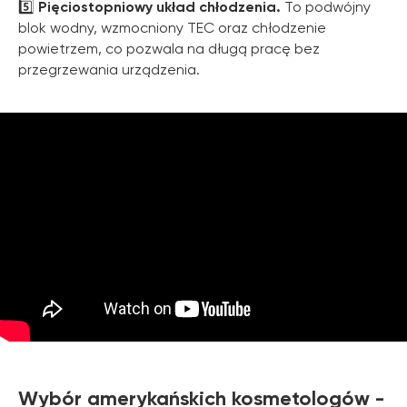
5️⃣
Pięciostopniowy układ chłodzenia.
To podwójny
blok wodny, wzmocniony TEC oraz chłodzenie
powietrzem, co pozwala na długą pracę bez
przegrzewania urządzenia.
Wybór amerykańskich kosmetologów -