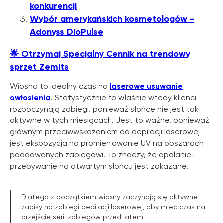
konkurencji
Wybór amerykańskich kosmetologów -
Adonyss DioPulse
🌟
Otrzymaj Specjalny Cennik na trendowy
sprzęt Zemits
Wiosna to idealny czas na
laserowe usuwanie
owłosienia
. Statystycznie to właśnie wtedy klienci
rozpoczynają zabiegi, ponieważ słońce nie jest tak
Dowiedz się o
aktywne w tych miesiącach. Jest to ważne, ponieważ
OFERTACH PROMOCYJNYCH
głównym przeciwwskazaniem do depilacji laserowej
ZEMITS
jest ekspozycja na promieniowanie UV na obszarach
poddawanych zabiegowi. To znaczy, że opalanie i
WIĘCEJ INFORMACJI
przebywanie na otwartym słońcu jest zakazane.
Dlatego z początkiem wiosny zaczynają się aktywne
zapisy na zabiegi depilacji laserowej, aby mieć czas na
przejście serii zabiegów przed latem.