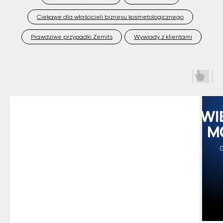
Ciekawe dla właścicieli biznesu kosmetologicznego
Prawdziwe przypadki Zemits
Wywiady z klientami