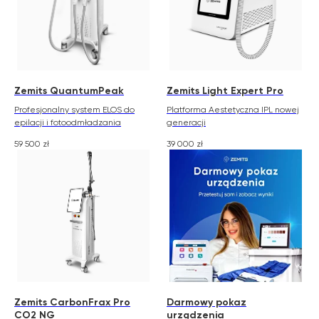
Zemits QuantumPeak
Zemits Light Expert Pro
Profesjonalny system ELOS do
Platforma Aestetyczna IPL nowej
epilacji i fotoodmładzania
generacji
59 500
zł
39 000
zł
Zemits CarbonFrax Pro
Darmowy pokaz
CO2 NG
urządzenia