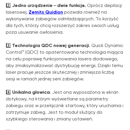
2️⃣
Jedno urządzenie - dwie funkcje.
Oprócz depilacji
laserowej,
Zemits Quidion
pozwala również na
wykonywanie zabiegów odmładzających. To korzyść
dla tych, którzy chcą rozszerzyć zakres swoich usług
poza usuwanie owłosienia.
3️⃣
Technologia QDC nowej generacji
. Quick Dynamic
Control™ (QDC) to opatentowana technologia mająca
na celu poprawę funkcjonowania lasera diodowego,
aby zmaksymalizować dystrybucję energii. Dzięki temu
laser pracuje jeszcze skuteczniej i zmniejsza liczbę
sesji w ramach jednej serii zabiegów.
4️⃣
Unikalna głowica
. Jest ona wyposażona w ekran
dotykowy, na którym wyświetlane są parametry
zabiegu oraz w przełącznik startowy, który uruchamia i
zatrzymuje zabieg. Jest to moduł służący do
szybkiego sterowania i zmiany ustawień.