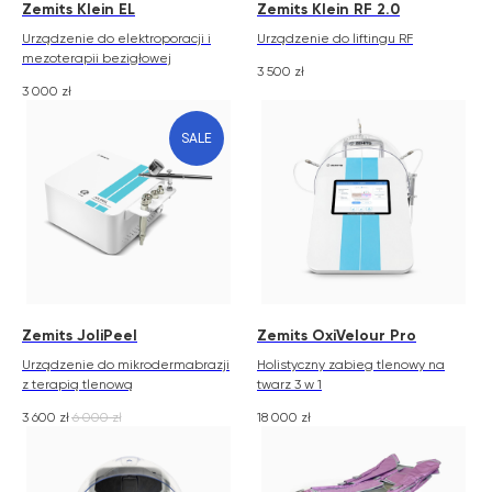
Zemits Klein EL
Zemits Klein RF 2.0
Urządzenie do elektroporacji i
Urządzenie do liftingu RF
mezoterapii bezigłowej
3 500
zł
3 000
zł
SALE
Zemits JoliPeel
Zemits OxiVelour Pro
Urządzenie do mikrodermabrazji
Holistyczny zabieg tlenowy na
z terapią tlenową
twarz 3 w 1
3 600
zł
6 000
zł
18 000
zł