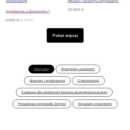
próżniowego
tatuaży i peelingu węglowego
20 000
zł
Urządzenie z showroomu *
6 000
zł
10 990
zł
Pokaż więcej
Wszystko
Przeglądy urządzeń
Nowości i wydarzenia
O technologii
Ciekawe dla właścicieli biznesu kosmetologicznego
Prawdziwe przypadki Zemits
Wywiady z klientami