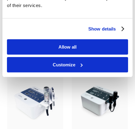
of their services.
Show details
Zemits Ultranexx Pro
Zemits Adrinox 2.0
Urządzenie do liftingu SMAS
Urządzenie do terapii
Allow all
metodą HIFU 3D
mikroprądowej
4 100
zł
Urządzenie z showroomu *
Customize
32 000
zł
42 900
zł