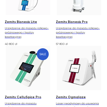
Zemits Bionexis Lite
Zemits Bionexis Pro
Urządzenie do masażu rolkowo-
Urządzenie do masażu rolkowo-
próżniowego i lipolizy
próżniowego i lipolizy
kawitacyjnej
kawitacyjnej
40 800
zł
57 800
zł
SALE
Zemits CelluSpice Pro
Zemits Ogmalaze
Urządzenie do masażu
Laser neodymowy do usuwania