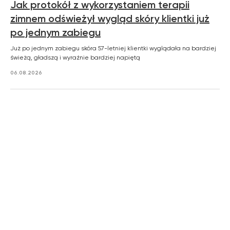
Jak protokół z wykorzystaniem terapii
zimnem odświeżył wygląd skóry klientki już
po jednym zabiegu
Już po jednym zabiegu skóra 57-letniej klientki wyglądała na bardziej
świeżą, gładszą i wyraźnie bardziej napiętą
06.08.2026
Zemits
Marketplaces
zemits.co.uk
a-esthetic.co.uk
zemits.eu
advance-esthetic.us
zemits.be
aestetyka.pl
zemits.es