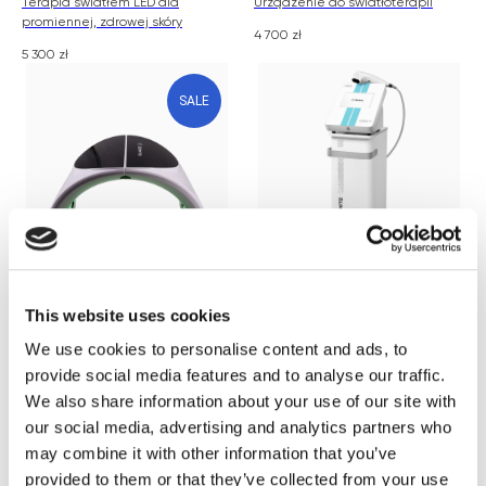
Terapia światłem LED dla
Urządzenie do światłoterapii
promiennej, zdrowej skóry
4 700
zł
5 300
zł
SALE
Zemits LumiBetter
Zemits UltraNexx Lite
This website uses cookies
Urządzenie do światłoterapii
Wysoce zaawansowane
urządzenie HIFU
We use cookies to personalise content and ads, to
1 680
zł
2 800
zł
provide social media features and to analyse our traffic.
35 500
zł
We also share information about your use of our site with
SALE
our social media, advertising and analytics partners who
may combine it with other information that you’ve
provided to them or that they’ve collected from your use