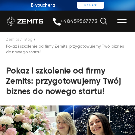
E-voucher z
Pobierz
rabatem
+48459567773
Zemits
/
Blog
/
Pokaz i szkolenie od firmy Zemits: przygotowujemy Twój biznes
do nowego startu!
Pokaz i szkolenie od firmy
Zemits: przygotowujemy Twój
biznes do nowego startu!