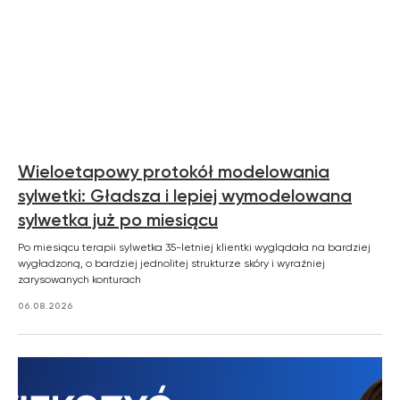
zemits.it
zemits.com
zemits.de
zemits.biz.tr
Wieloetapowy protokół modelowania
Szanowni Państwo informujemy, iż z dniem
sylwetki: Gładsza i lepiej wymodelowana
© 2026 Zemits. Wszelkie prawa zastrzeżone
01.04.2026 firma Newface Group Sp. z o.o. będzie
wystawiać oraz udostępniać faktury wyłącznie w
sylwetka już po miesiącu
formie ustrukturyzowanej za pośrednictwem
systemu KSeF.
Po miesiącu terapii sylwetka 35-letniej klientki wyglądała na bardziej
wygładzoną, o bardziej jednolitej strukturze skóry i wyraźniej
zarysowanych konturach
06.08.2026