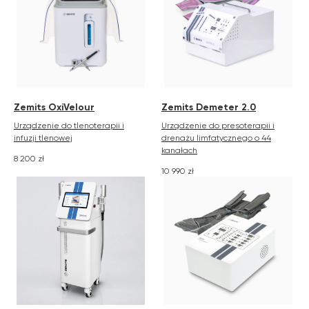
Zemits OxiVelour
Zemits Demeter 2.0
Urządzenie do tlenoterapii i
Urządzenie do presoterapii i
infuzji tlenowej
drenażu limfatycznego o 44
kanałach
8 200
zł
10 990
zł