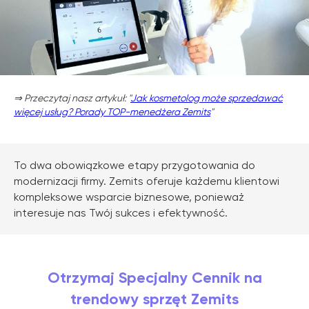
⇒ Przeczytaj nasz artykuł: "
Jak kosmetolog może sprzedawać
więcej usług? Porady TOP-menedżera Zemits
"
To dwa obowiązkowe etapy przygotowania do
modernizacji firmy. Zemits oferuje każdemu klientowi
kompleksowe wsparcie biznesowe, ponieważ
interesuje nas Twój sukces i efektywność.
Otrzymaj Specjalny Cennik na
trendowy sprzęt Zemits