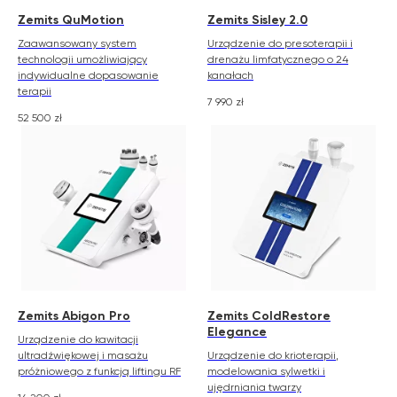
Zemits QuMotion
Zemits Sisley 2.0
Zaawansowany system
Urządzenie do presoterapii i
technologii umożliwiający
drenażu limfatycznego o 24
indywidualne dopasowanie
kanałach
terapii
7 990
zł
52 500
zł
Zemits Abigon Pro
Zemits ColdRestore
Elegance
Urządzenie do kawitacji
ultradźwiękowej i masażu
Urządzenie do krioterapii,
próżniowego z funkcją liftingu RF
modelowania sylwetki i
ujędrniania twarzy