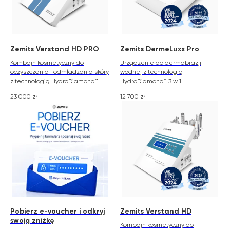
Zemits Verstand HD PRO
Zemits DermeLuxx Pro
Kombajn kosmetyczny do
Urządzenie do dermabrazji
oczyszczania i odmładzania skóry
wodnej z technologią
z technologią HydroDiamond™
HydroDiamond™ 3 w 1
23 000
zł
12 700
zł
Pobierz e-voucher i odkryj
Zemits Verstand HD
swoją zniżkę
Kombajn kosmetyczny do