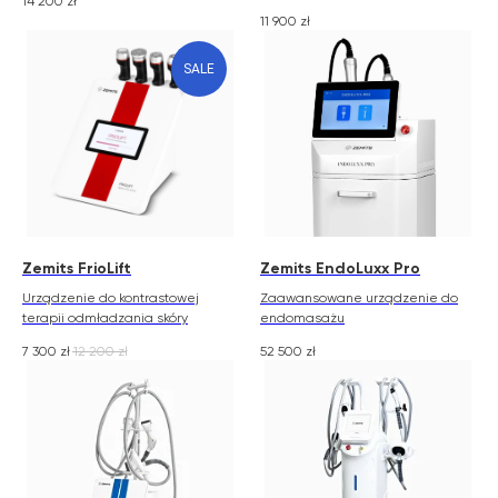
14 200
zł
11 900
zł
SALE
Zemits FrioLift
Zemits EndoLuxx Pro
Urządzenie do kontrastowej
Zaawansowane urządzenie do
terapii odmładzania skóry
endomasażu
7 300
zł
12 200
zł
52 500
zł