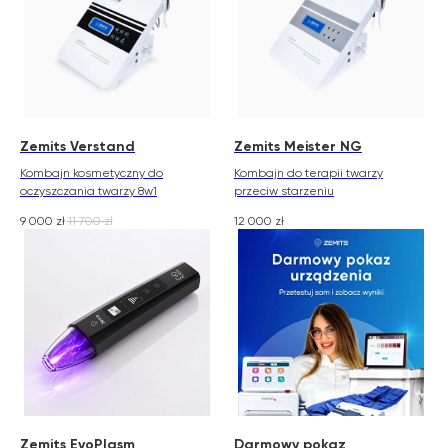
Zemits Verstand
Zemits Meister NG
Kombajn kosmetyczny do
Kombajn do terapii twarzy
oczyszczania twarzy 8w1
przeciw starzeniu
9 000
zł
11 700
zł
12 000
zł
Zemits EvoPlasm
Darmowy pokaz