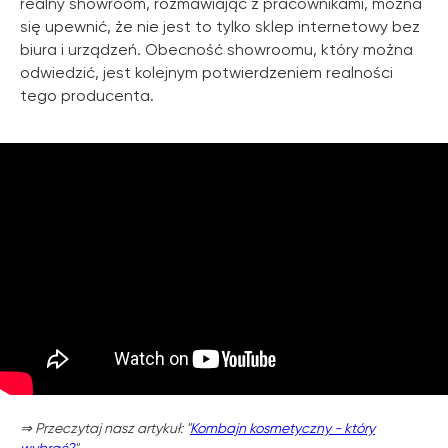
realny showroom, rozmawiając z pracownikami, można
się upewnić, że nie jest to tylko sklep internetowy bez
biura i urządzeń. Obecność showroomu, który można
odwiedzić, jest kolejnym potwierdzeniem realności
tego producenta.
⇒ Przeczytaj nasz artykuł: "
Kombajn kosmetyczny - który
wybrać?
"