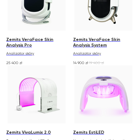
Zemits VeraFace Skin
Zemits VeraFace Skin
Analysis Pro
Analysis System
Analizator skóry
Analizator skóry
25 400
zł
14 900
zł
19 400
zł
Zemits VivaLumix 2.0
Zemits EstiLED