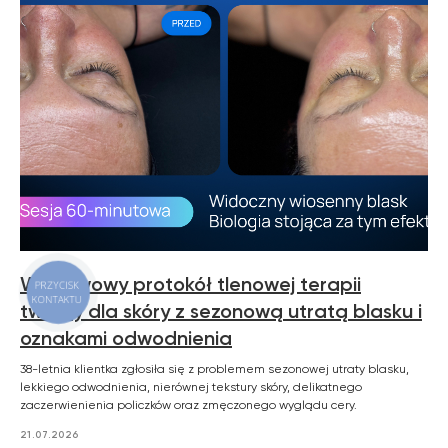
Warstwowy protokół tlenowej terapii
PRZYCISK
KONTAKTU
twarzy dla skóry z sezonową utratą blasku i
oznakami odwodnienia
38-letnia klientka zgłosiła się z problemem sezonowej utraty blasku,
lekkiego odwodnienia, nierównej tekstury skóry, delikatnego
zaczerwienienia policzków oraz zmęczonego wyglądu cery.
21.07.2026