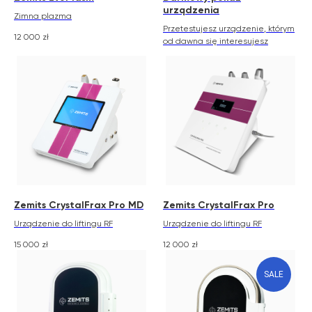
urządzenia
Zimna plazma
Przetestujesz urządzenie, którym
12 000
zł
od dawna się interesujesz
Zemits CrystalFrax Pro MD
Zemits CrystalFrax Pro
Urządzenie do liftingu RF
Urządzenie do liftingu RF
15 000
zł
12 000
zł
SALE