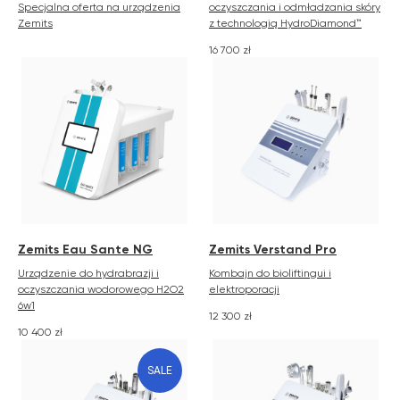
Specjalna oferta na urządzenia
oczyszczania i odmładzania skóry
Zemits
z technologią HydroDiamond™
16 700
zł
Zemits Eau Sante NG
Zemits Verstand Pro
Urządzenie do hydrabrazji i
Kombajn do bioliftingui i
oczyszczania wodorowego H2O2
elektroporacji
6w1
12 300
zł
10 400
zł
SALE