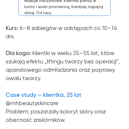
reakcje naczyniowe. Klientka patrzy w
lustro i widzi promienną, bardziej napiętą
skórę. Od razu.
Kurs:
6–8 zabiegów w odstępach co 10–14
dni.
Dla kogo:
klientki w wieku 35–55 lat, które
szukają efektu „liftingu twarzy bez operacji”,
aparatowego odmładzania oraz poprawy
owalu twarzy.
Case study — klientka, 25 lat
@mhbeautyskincare
Problem: poszarzały koloryt skóry oraz
obecność zaskórników.