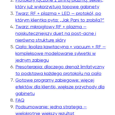
który już wykorzystują topowe gabinety
Twarz: RF + plazma + LED — protokół, po
którym klientka pyta: „Jak Pani to zrobiła?”
Twarz: mikroigłowy RF + plazma —
najskuteczniejszy duet na post-acne i
nierówną strukturę skóry
Ciało: lipoliza kawitacyjna + vacuum + RF —
kompleksowe modelowanie sylwetki w
jednym zabiegu
Presoterapia: dlaczego drenaż limfatyczny
to podstawa każdego protokołu na ciało
Gotowe programy zabiegowe: więcej
efektów dla klientki, większe przychody dla
gabinetu
FAQ
Podsumowanie: jedna strategia —
wielokrotnie większy rezultat