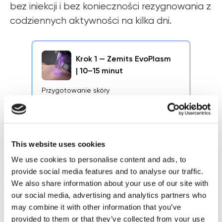
bez iniekcji i bez konieczności rezygnowania z
codziennych aktywności na kilka dni.
Krok 1 — Zemits EvoPlasm
| 10–15 minut
Przygotowanie skóry
Zimna plazma przygotowuje skórę do
kolejnego etapu zabiegu, wspierając jej
gotowość do działania technologii RF.
Można porównać to do otwarcia drzwi
przed wejściem — skóra staje się bardziej
This website uses cookies
receptywna na dalsze etapy terapii.
We use cookies to personalise content and ads, to
provide social media features and to analyse our traffic.
We also share information about your use of our site with
Krok 2 — Zemits
our social media, advertising and analytics partners who
CrystalFrax Pro (frakcyjny
may combine it with other information that you’ve
RF bez igieł) | 25–30 minut
provided to them or that they’ve collected from your use