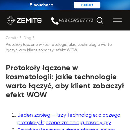
E-voucher z
Pobierz
rabatem
+48459567773
Zemits
/
Blog
/
Protokoły łączone w kosmetologii: jakie technologie warto
łączyć, aby klient zobaczył efekt WOW.
Protokoły łączone w
kosmetologii: jakie technologie
warto łączyć, aby klient zobaczył
efekt WOW
Jeden zabieg — trzy technologie: dlaczego
protokoły łączone zmieniają zasady gry
Protokóły łączone z zimną plazmą: sekret,