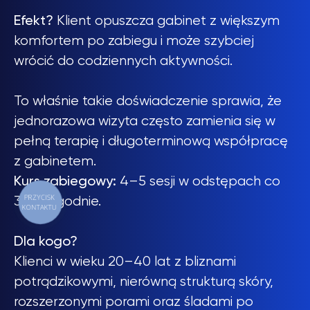
Efekt?
Klient opuszcza gabinet z większym
komfortem po zabiegu i może szybciej
wrócić do codziennych aktywności.
To właśnie takie doświadczenie sprawia, że
jednorazowa wizyta często zamienia się w
pełną terapię i długoterminową współpracę
z gabinetem.
Kurs zabiegowy:
4–5 sesji w odstępach co
3–4 tygodnie.
PRZYCISK
KONTAKTU
Dla kogo?
Klienci w wieku 20–40 lat z bliznami
potrądzikowymi, nierówną strukturą skóry,
rozszerzonymi porami oraz śladami po