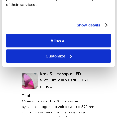
of their services.
Kluczowy etap terapii
Frakcyjny RF bez igieł działa w głębszych
warstwach skóry, wspierając procesy
odpowiedzialne za poprawę jędrności,
Show details
napięcia i wygładzenia jej struktury.
Technologia CrystalFrax Pro pozwala
uzyskać efekt intensywnej terapii bez
Allow all
naruszania powierzchni skóry. Bez
mikrourazów, bez złuszczania i bez
długiego okresu rekonwalescencji.
Customize
Krok 3 — terapia LED
VivaLumix lub EstiLED, 20
minut.
Finał.
Czerwone światło 630 nm wspiera
syntezę kolagenu, a żółte światło 590 nm
pomaga wyrównać koloryt i wyciszyć