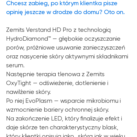
Chcesz zabieg, po którym klientka pisze
opinię jeszcze w drodze do domu? Oto on.
Zemits Verstand HD Pro z technologią
HydroDiamond™ — głębokie oczyszczanie
porów, próżniowe usuwanie zanieczyszczeń
oraz nasycenie skóry aktywnymi składnikami
serum.
Następnie terapia tlenowa z Zemits
OxyTight — odświeżenie, dotlenienie i
nawilżenie skóry.
Po niej EvoPlasm — wsparcie mikrobiomu i
wzmocnienie bariery ochronnej skóry.
Na zakończenie LED, który finalizuje efekt i
daje skórze ten charakterystyczny blask,
który klientki opisują jako „skóra jak w wieku