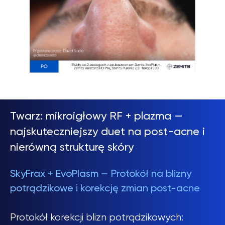
Twarz: mikroigłowy RF + plazma —
najskuteczniejszy duet na post-acne i
nierówną strukturę skóry
SkyFrax + EvoPlasm — Protokół na blizny
potrądzikowe i korekcję zmian post-acne
Protokół korekcji blizn potrądzikowych: