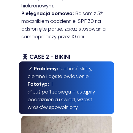
hialuronowym.
Pielęgnacja domowa:
Balsam z 5%
mocznikiem codziennie, SPF 30 na
odsłonięte partie, zakaz stosowania
samoopalaczy przez 10 dni.
🧬
CASE 2 - BIKINI
📌
Problemy:
suchość skóry,
ciemne i gęste owłosienie
Fototyp:
II
✅ Już po 1 zabiegu — ustąpiły
podrażnienia i świąd, wzrost
włosków spowolniony