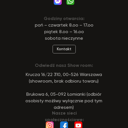
Godziny otwarcia:
poń – czwartek 8.oo – 17.oo
piątek 8.oo – 16.oo
sobota nieczynne
Kontakt
Odwiedź nasz Show room:
Krucza 16/22 310, 00-526 Warszawa
(showroom, brak odbioru towaru)
Brukowa 6, 05-092 Łomianki (odbiór
osobisty możliwy wyłącznie pod tym
adresem)
Nasze sieci
społecznościowe: