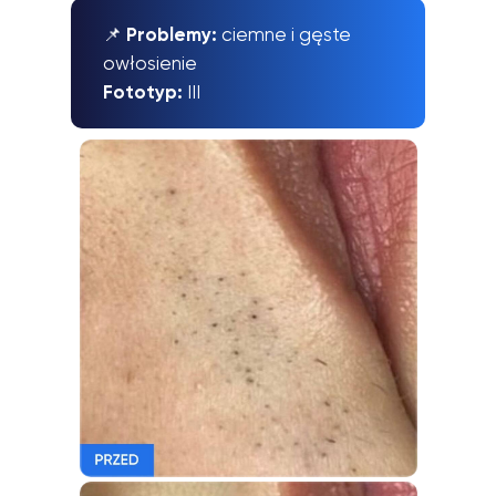
📌
Problemy:
ciemne i gęste
owłosienie
Fototyp:
III