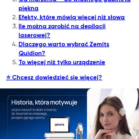
piękna
Efekty, które mówią więcej niż słowa
Ile można zarobić na depilacji
laserowej?
Dlaczego warto wybrać Zemits
Quidion?
To więcej niż tylko urządzenie
⭐
Chcesz dowiedzieć się więcej?