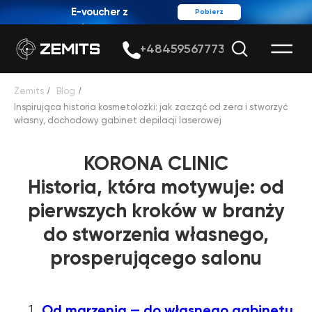
E-voucher z
Pobierz
rabatem
+48459567773
Zemits
/
Blog
/
Inspirująca historia kosmetolożki: jak zacząć od zera i stworzyć
własny, dochodowy gabinet depilacji laserowej
KORONA CLINIC
Historia, która motywuje: od
pierwszych kroków w branży
do stworzenia własnego,
prosperującego salonu
Od marzenia — do własnego gabinetu