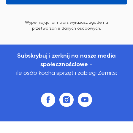
Wypełniając formularz wyrażasz zgodę na
przetwarzanie danych osobowych.
Subskrybuj i zerknij na nasze media
społecznościowe
-
ile osób kocha sprzęt i zabiegi Zemits:
Zemits
Marketplaces
zemits.co.uk
a-esthetic.co.uk
zemits.eu
advance-esthetic.us
zemits.be
aestetyka.pl
zemits.es
zemits.it