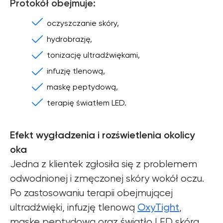
Protokół obejmuje:
oczyszczanie skóry,
hydrobrazję,
tonizację ultradźwiękami,
infuzję tlenową,
maskę peptydową,
terapię światłem LED.
Efekt wygładzenia i rozświetlenia okolicy
oka
Jedna z klientek zgłosiła się z problemem
odwodnionej i zmęczonej skóry wokół oczu.
Po zastosowaniu terapii obejmującej
OxyTight
ultradźwięki, infuzję tlenową
,
maskę peptydową oraz światło LED skóra