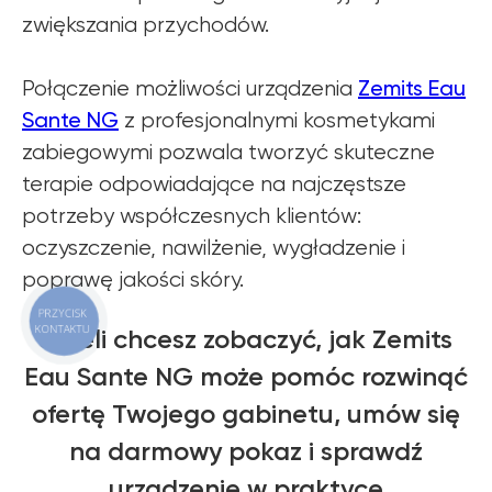
zwiększania przychodów.
Zemits Eau
Połączenie możliwości urządzenia
Sante NG
z profesjonalnymi kosmetykami
Szanowni Państwo informujemy, iż z dniem
© 2026 Zemits. Wszelkie prawa zastrzeżone
01.04.2026 firma Newface Group Sp. z o.o. będzie
zabiegowymi pozwala tworzyć skuteczne
wystawiać oraz udostępniać faktury wyłącznie w
formie ustrukturyzowanej za pośrednictwem
terapie odpowiadające na najczęstsze
systemu KSeF.
potrzeby współczesnych klientów:
oczyszczenie, nawilżenie, wygładzenie i
poprawę jakości skóry.
PRZYCISK
KONTAKTU
Jeżeli chcesz zobaczyć, jak Zemits
Eau Sante NG może pomóc rozwinąć
ofertę Twojego gabinetu, umów się
na darmowy pokaz i sprawdź
urządzenie w praktyce