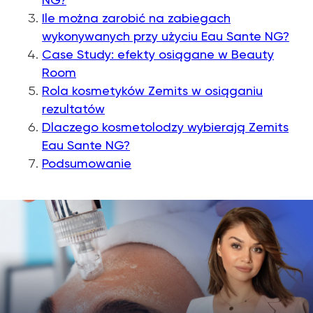
Ile można zarobić na zabiegach
wykonywanych przy użyciu Eau Sante NG?
Case Study: efekty osiągane w Beauty
Room
Rola kosmetyków Zemits w osiąganiu
rezultatów
Dlaczego kosmetolodzy wybierają Zemits
Eau Sante NG?
Podsumowanie