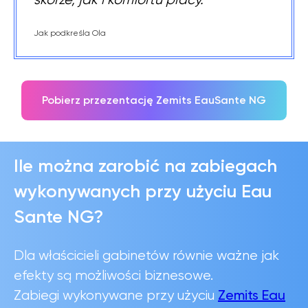
Jak podkreśla Ola
Pobierz przezentację Zemits EauSante NG
Ile można zarobić na zabiegach
wykonywanych przy użyciu Eau
Sante NG?
Dla właścicieli gabinetów równie ważne jak
efekty są możliwości biznesowe.
Zemits Eau
Zabiegi wykonywane przy użyciu