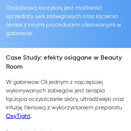
Dodatkową korzyścią jest możliwość
sprzedaży serii zabiegowych oraz łączenia
terapii z innymi procedurami oferowanymi w
gabinecie.
Case Study: efekty osiągane w Beauty
Room
W gabinecie Oli jednym z najczęściej
wykonywanych zabiegów jest terapia
łącząca oczyszczanie skóry, ultradźwięki oraz
infuzję tlenową z wykorzystaniem preparatu
OxyTight
.