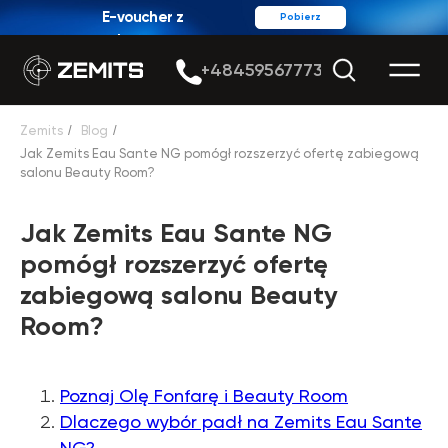
E-voucher z
Pobierz
rabatem
+48459567773
Zemits
/
Blog
/
Jak Zemits Eau Sante NG pomógł rozszerzyć ofertę zabiegową
salonu Beauty Room?
Jak Zemits Eau Sante NG
pomógł rozszerzyć ofertę
zabiegową salonu Beauty
Room?
Poznaj Olę Fonfarę i Beauty Room
Dlaczego wybór padł na Zemits Eau Sante
NG?