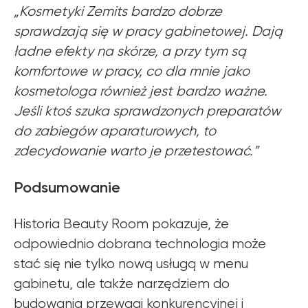
„Kosmetyki Zemits bardzo dobrze
sprawdzają się w pracy gabinetowej. Dają
ładne efekty na skórze, a przy tym są
komfortowe w pracy, co dla mnie jako
kosmetologa również jest bardzo ważne.
Jeśli ktoś szuka sprawdzonych preparatów
do zabiegów aparaturowych, to
zdecydowanie warto je przetestować.”
Zemits
Marketplaces
Podsumowanie
zemits.co.uk
a-esthetic.co.uk
zemits.eu
advance-esthetic.us
zemits.be
aestetyka.pl
Historia Beauty Room pokazuje, że
zemits.es
odpowiednio dobrana technologia może
zemits.it
stać się nie tylko nową usługą w menu
zemits.com
zemits.de
gabinetu, ale także narzędziem do
zemits.biz.tr
budowania przewagi konkurencyjnej i