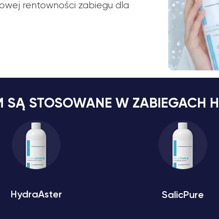
owej rentowności zabiegu dla
M SĄ STOSOWANE W ZABIEGACH 
HydraAster
SalicPure