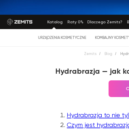
Katalog
Raty 0%
Dlaczego Zemits?
B
URZĄDZENIA KOSMETYCZNE
KOMBAJNY KOSMET
Zemits
/
Blog
/
Hydr
Hydrabrazja — jak k
O
Hydrabrazja to nie ty
Сzym jest hydrabrazj