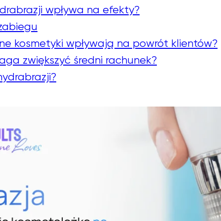
drabrazji wpływa na efekty?
 zabiegu
ne kosmetyki wpływają na powrót klientów?
aga zwiększyć średni rachunek?
hydrabrazji?