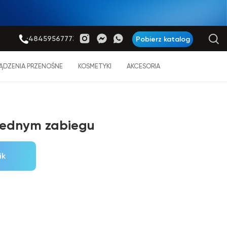
+48459567773
Pobierz katalog
ĄDZENIA PRZENOŚNE
KOSMETYKI
AKCESORIA
 jednym zabiegu
ik