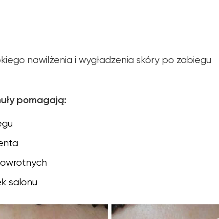
iego nawilżenia i wygładzenia skóry po zabiegu
uły pomagają:
egu
ienta
 powrotnych
ek salonu