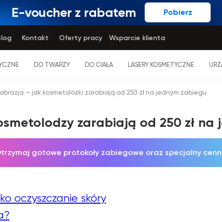
E-voucher z rabatem
Pobierz
log
Kontakt
Oferty pracy
Wsparcie klienta
YCZNE
DO TWARZY
DO CIAŁA
LASERY KOSMETYCZNE
URZ
abrazja — jak kosmetolożki zarabiają od 250 zł na jednym zabiegu
osmetolodzy zarabiają od 250 zł na
trzymaj gotowe protokoły zabiegowe oraz specjalny cenn
lko oczyszczanie skóry
a?