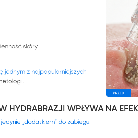
ienność skóry
ię jednym z najpopularniejszych
tologii.
W HYDRABRAZJI WPŁYWA NA EFE
t jedynie „dodatkiem” do zabiegu.