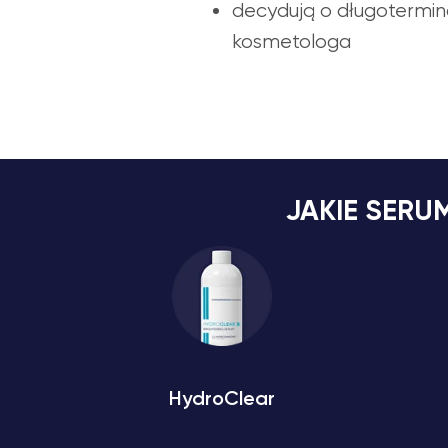
decydują o długotermin
kosmetologa
JAKIE SERU
HydroClear