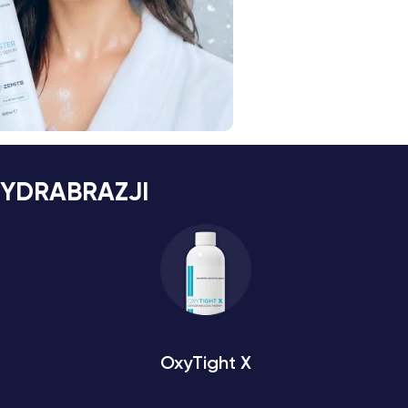
HYDRABRAZJI
OxyTight X