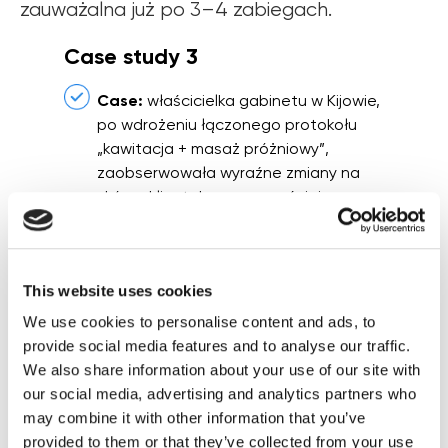
zauważalna już po 3–4 zabiegach.
Case study 3
Case:
właścicielka gabinetu w Kijowie,
po wdrożeniu łączonego protokołu
„kawitacja + masaż próżniowy”,
zaobserwowała wyraźne zmiany na
skórze klientek: coraz częściej
decydują się one od razu na zakup
pełnego kursu 8–10 zabiegów, a
średnia wartość paragonu znacząco
This website uses cookies
wzrosła.
We use cookies to personalise content and ads, to
provide social media features and to analyse our traffic.
We also share information about your use of our site with
our social media, advertising and analytics partners who
may combine it with other information that you’ve
provided to them or that they’ve collected from your use