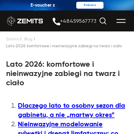
E-voucher z
Pobierz
rabatem
+48459567773
Zemits
/
Blog
/
Lato 2026: komfortowe i nieinwazyjne zabiegi na twarz i ciało
Lato 2026: komfortowe i
nieinwazyjne zabiegi na twarz i
ciało
Dlaczego lato to osobny sezon dla
gabinetu, a nie „martwy okres”
Nieinwazyjne modelowanie
sylwetki i drenaż limfatyczny: co