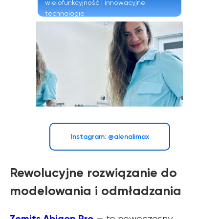
wielofunkcyjność i innowacyjne
technologie
Instagram: @alenalimax
Rewolucyjne rozwiązanie do
modelowania i odmładzania
Zemits Abigon Pro
— to nowoczesny,