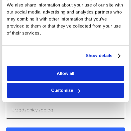
który będzie pracował dla Ciebie i
We also share information about your use of our site with
our social media, advertising and analytics partners who
Twoich klientów
may combine it with other information that you’ve
provided to them or that they’ve collected from your use
of their services.
Twoje imię
Show details
+48
Allow all
Email
Customize
Urządzenie/zabieg