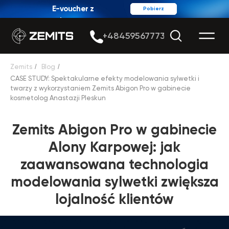
E-voucher z
Pobierz
rabatem
+48459567773
Zemits
/
Blog
/
CASE STUDY: Spektakularne efekty modelowania sylwetki i
twarzy z wykorzystaniem Zemits Abigon Pro w gabinecie
kosmetolog Anastazji Pleskun
Zemits Abigon Pro w gabinecie
Alony Karpowej: jak
zaawansowana technologia
modelowania sylwetki zwiększa
lojalność klientów