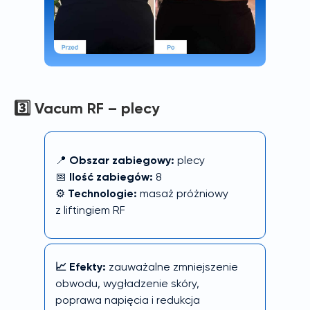
3️⃣
Vacum RF – plecy
📍
Obszar zabiegowy:
plecy
📅
Ilość zabiegów:
8
⚙️
Technologie:
masaż próżniowy
z liftingiem RF
📈 Efekty:
zauważalne zmniejszenie
obwodu, wygładzenie skóry,
poprawa napięcia i redukcja