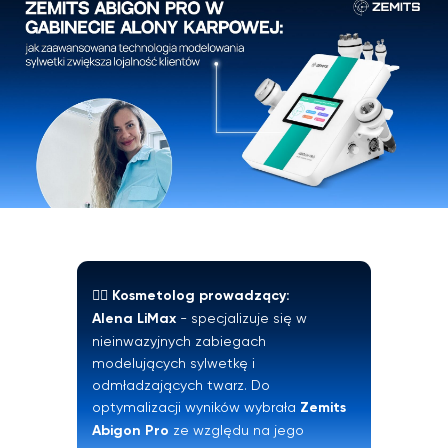
👩‍⚕️ Kosmetolog prowadzący:
Alena LiMax
- specjalizuje się w
nieinwazyjnych zabiegach
modelujących sylwetkę i
odmładzających twarz. Do
optymalizacji wyników wybrała
Zemits
Abigon Pro
ze względu na jego