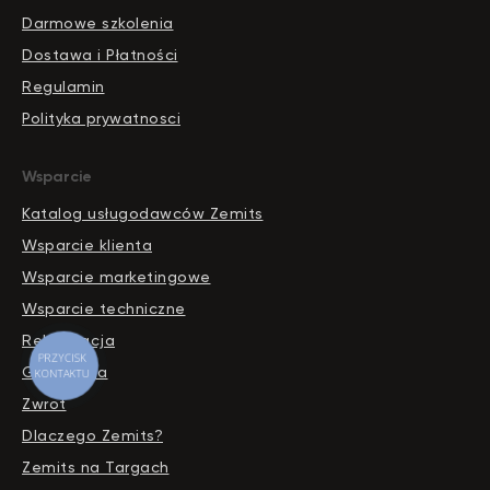
Darmowe szkolenia
Dostawa i Płatności
Regulamin
Polityka prywatnosci
Wsparcie
Katalog usługodawców Zemits
Wsparcie klienta
Wsparcie marketingowe
Wsparcie techniczne
Reklamacja
PRZYCISK
Gwarancja
KONTAKTU
Zwrot
Dlaczego Zemits?
Zemits na Targach