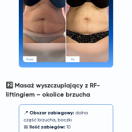
2️⃣
Masaż wyszczuplający z RF-
liftingiem – okolice brzucha
📍
Obszar zabiegowy:
dolna
część brzucha, boczki
📅
Ilość zabiegów:
10