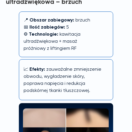
ultradźwiękowa – brzuch
📍
Obszar zabiegowy:
brzuch
📅
Ilość zabiegów:
5
⚙️
Technologie:
kawitacja
ultradźwiękowa + masaż
próżniowy z liftingiem RF
📈
Efekty:
zauważalne zmniejszenie
obwodu, wygładzenie skóry,
poprawa napięcia i redukcja
podskórnej tkanki tłuszczowej.